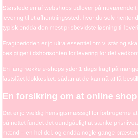
Størstedelen af webshops udlover på nuværende tids
levering til et afhentningssted, hvor du selv henter
typisk endda den mest prisbevidste løsning til lever
Fragtperioden er jo ultra essentiel om vi står og ska
besigtiger tidshorisonten for levering for det vedk
En lang række e-shops yder 1 dags fragt på mange a
fastslået klokkeslæt, sådan at de kan nå at få best
En forsikring om at online sho
Det er jo vældig hensigtsmæssigt for forbrugerne at 
på nettet fundet det uundgåeligt at sænke prisniveau
mænd – en hel del, og endda nogle gange præstere