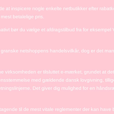
e at inspicere nogle enkelte netbutikker efter rabat
 mest betalelige pris.
ativt bør du vælge et afdragstilbud fra for eksempel V
g granske netshoppens handelsvilkår, dog er det man
e virksomheden er tilsluttet e-mærket, grundet at de
verensstemmelse med gældende dansk lovgivning, tilli
 retningslinjerne. Det giver dig mulighed for en hånds
agende til de mest vitale reglementer der kan have b