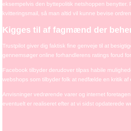
eksempelvis den byttepolitik netshoppen benytter. 
kvitteringsmail, så man altid vil kunne bevise ordre
Kigges til af fagmænd der behe
Trustpilot giver dig faktisk fine genveje til at besi
gennemsøger online forhandlerens ratings forud for
Facebook tilbyder derudover tilpas habile mulighed
webshops som tilbyder folk at nedfælde en kritik af 
Anvisninger vedrørende varer og internet foretagend
eventuelt er realiseret efter at vi sidst opdaterede w