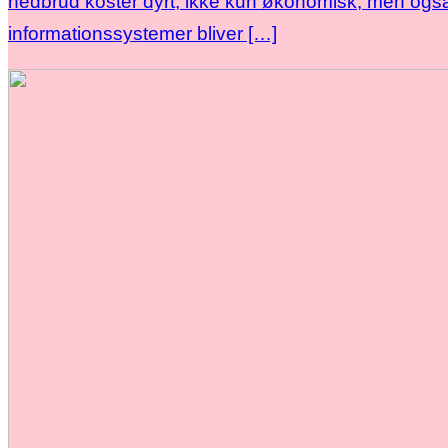
nedbrud koster dyrt, ikke kun økonomisk, men også i
informationssystemer bliver […]