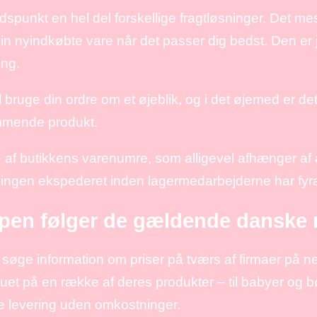
punkt en hel del forskellige fragtløsninger. Det me
 din nyindkøbte vare når det passer dig bedst. Den er
ing.
l bruge din ordre om et øjeblik, og i det øjemed er det
ommende produkt.
f butikkens varenumre, som alligevel afhænger af at 
illingen ekspederet inden lagermedarbejderne har fyra
ppen følger de gældende danske 
søge information om priser på tværs af firmaer på nett
et på en række af deres produkter – til babyer og bør
 levering uden omkostninger.