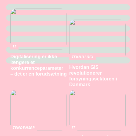
IT
Digitalisering er ikke
TEKNOLOGI
længere et
Hvordan GIS
konkurrenceparameter
revolutionerer
– det er en forudsætning
forsyningssektoren i
Danmark
TENDENSER
IT