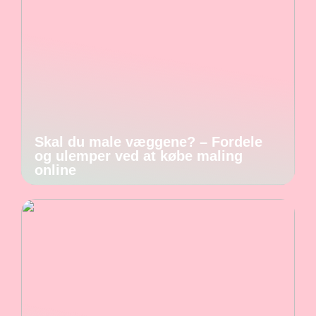
Skal du male væggene? – Fordele
og ulemper ved at købe maling
online