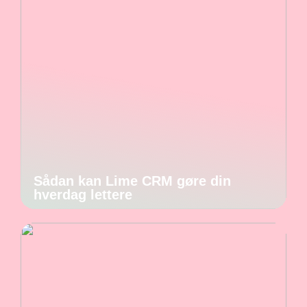
Sådan kan Lime CRM gøre din
hverdag lettere