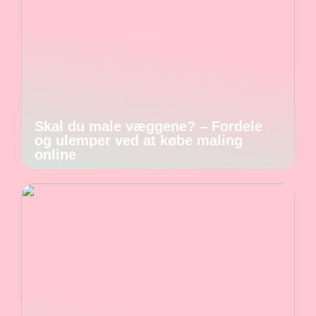
Skal du male væggene? – Fordele
og ulemper ved at købe maling
online