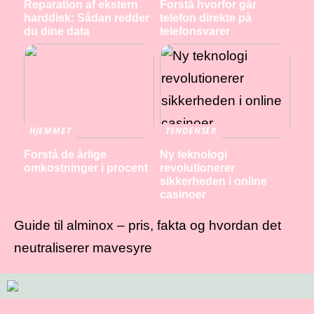
Reparation af ekstern
Forstå hvorfor går
harddisk: Sådan redder
telefon direkte på
du dine data
telefonsvarer
HJEMMET
TENDENSER
Forstå de årlige
Ny teknologi
omkostninger i procent
revolutionerer
sikkerheden i online
casinoer
Guide til alminox – pris, fakta og hvordan det
neutraliserer mavesyre