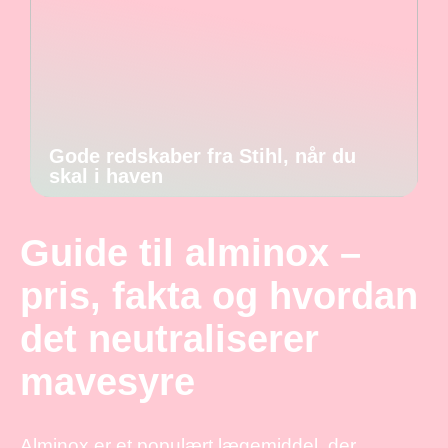
Gode redskaber fra Stihl, når du
skal i haven
Guide til alminox –
pris, fakta og hvordan
det neutraliserer
mavesyre
Alminox er et populært lægemiddel, der