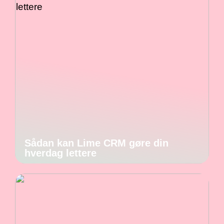
Sådan kan Lime CRM gøre din
hverdag lettere