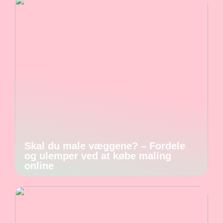
Skal du male væggene? – Fordele
og ulemper ved at købe maling
online