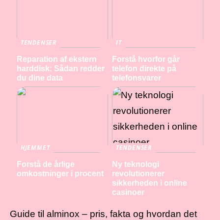
TENDENSER
IT
Reparation af ekstern
Forstå hvorfor går
harddisk: Sådan redder
telefon direkte på
du dine data
telefonsvarer
HJEMMET
TENDENSER
Forstå de årlige
Ny teknologi
omkostninger i procent
revolutionerer
sikkerheden i online
casinoer
Guide til alminox – pris, fakta og hvordan det