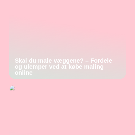
Skal du male væggene? – Fordele
og ulemper ved at købe maling
online