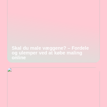
Skal du male væggene? – Fordele
og ulemper ved at købe maling
online