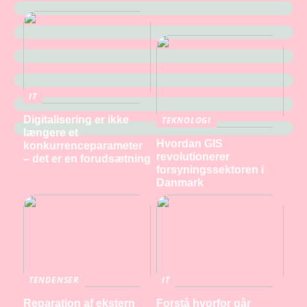
IT
Digitalisering er ikke
TEKNOLOGI
længere et
Hvordan GIS
konkurrenceparameter
revolutionerer
– det er en forudsætning
forsyningssektoren i
Danmark
TENDENSER
IT
Reparation af ekstern
Forstå hvorfor går