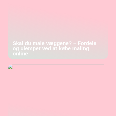
Skal du male væggene? – Fordele
og ulemper ved at købe maling
online