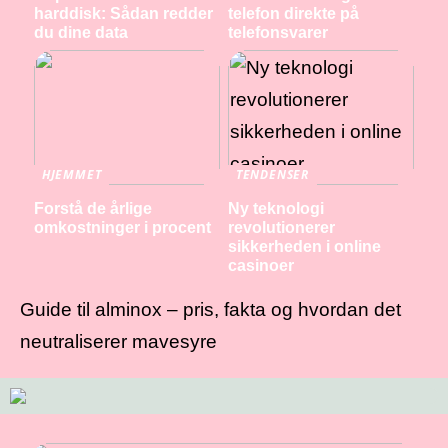
harddisk: Sådan redder
telefon direkte på
du dine data
telefonsvarer
HJEMMET
TENDENSER
Forstå de årlige
Ny teknologi
omkostninger i procent
revolutionerer
sikkerheden i online
casinoer
Guide til alminox – pris, fakta og hvordan det
neutraliserer mavesyre