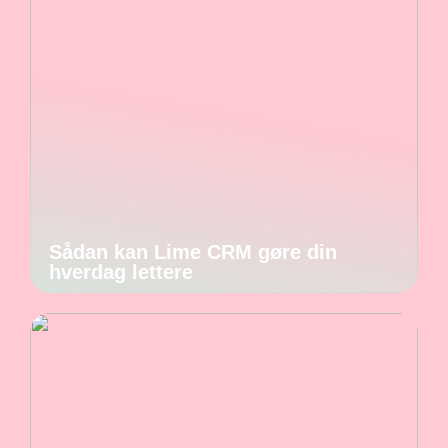
Sådan kan Lime CRM gøre din
hverdag lettere