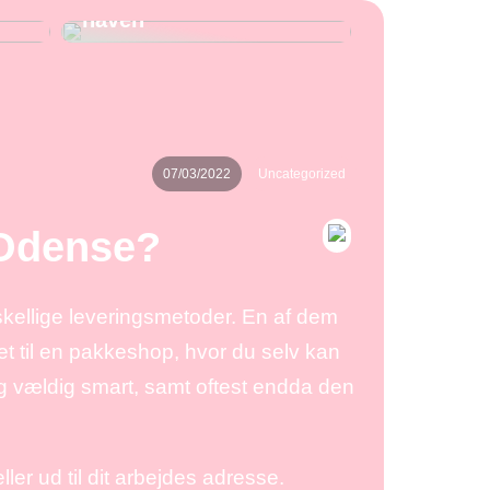
haven
07/03/2022
Uncategorized
 Odense?
rskellige leveringsmetoder. En af dem
t til en pakkeshop, hvor du selv kan
g vældig smart, samt oftest endda den
eller ud til dit arbejdes adresse.