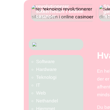
Ny teknologi
revolutionerer
Så
sikkerheden i online
gø
casinoer
let
Hv
Software
Hardware
En hel
Teknologi
der er
IT
afhen
Web
mindst
Nethandel
Du bør
Hjemmet