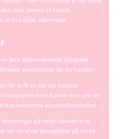
tilbyder. I den forbindelse er det også
ledes man senere vil kunne
til en kvinde eller mand.
r
bese flere forhenværende brugeres
t firmaets anmeldelser før du handler.
 for at få en idé om internet
t forhandlere hvor kunder kan ytre en
 af til at bedømme kundetilfredsheden.
 forretninger på nettet derved at vi
lse om en af de besøgende på vores