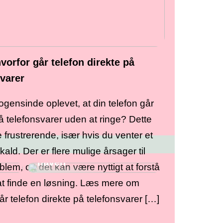
vorfor går telefon direkte på
svarer
gensinde oplevet, at din telefon går
å telefonsvarer uden at ringe? Dette
frustrerende, især hvis du venter et
 og
Gode redskaber fra
pkald. Der er flere mulige årsager til
Stihl, når du skal i
haven
blem, og det kan være nyttigt at forstå
at finde en løsning. Læs mere om
år telefon direkte på telefonsvarer […]