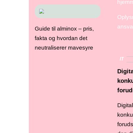
hjemm
Oplysn
ansvar
Guide til alminox – pris,
fakta og hvordan det
neutraliserer mavesyre
IT
Digit
konku
foru
Digita
konku
forud