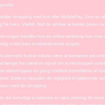
gender.
efaler shopping med kort eller MobilePay. Som en al
g fra f.eks. ViaBill, ifald du ønsker at betale prisen o
den nogen bestiller hos en online webshop kan man
, dog er det bare et tidskrævende projekt.
mt alternativ kunne måske være at bemærke om onlin
det længe har været et signal om at netshoppen ove
ine webshoppen en gang i mellem kontrolleres af spe
tiver. Dette er desuden din lejlighed til hjælpende se
ssen med din shopping.
e er det fornuftigt at køberen er vaks omkring de mes