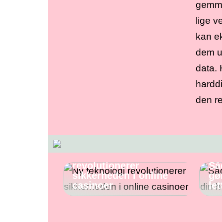
gemme
lige 
kan ek
dem u
data. 
harddi
den re
Ny teknologi
revolutionerer
Så
sikkerheden i online
gø
casinoer
let