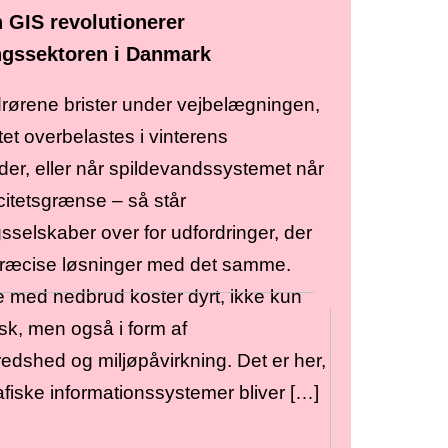
 GIS revolutionerer
ngssektoren i Danmark
rørene brister under vejbelægningen,
tet overbelastes i vinterens
der, eller når spildevandssystemet når
citetsgrænse – så står
sselskaber over for udfordringer, der
ræcise løsninger med det samme.
e med nedbrud koster dyrt, ikke kun
k, men også i form af
redshed og miljøpåvirkning. Det er her,
afiske informationssystemer bliver […]