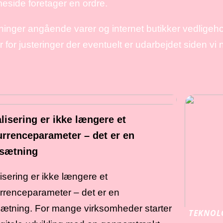
eside foretager en ordre.
inger angående varer og internet butikker vedligeho
 for justeringer der eventuelt er udarbejdet siden vi
alisering er ikke længere et
rrenceparameter – det er en
dsætning
lisering er ikke længere et
rrenceparameter – det er en
sætning. For mange virksomheder starter
TEKNOL