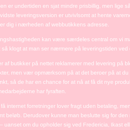
n er undertiden en sjat mindre prisbillig, men lige 
vidste leveringsversion er utvivlsomt at hente varern
der dig i nærheden af webbutikkens adresse.
ngshastigheden kan være særdeles central om vi man
t så klogt at man ser nærmere på leveringstiden ved 
 af butikker på nettet reklamerer med levering på bl
ter, men vær opmærksom på at det beroer på at du bes
nkt, så de har en chance for at nå at få dit nye produ
edarbejderne har fyraften.
få internet forretninger lover fragt uden betaling, me
t beløb. Derudover kunne man beslutte sig for den 
 – uanset om du opholder sig ved Fredericia, Ikast ell