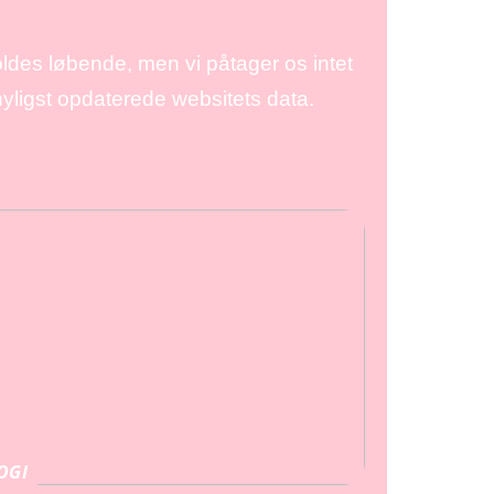
ldes løbende, men vi påtager os intet
 nyligst opdaterede websitets data.
OGI