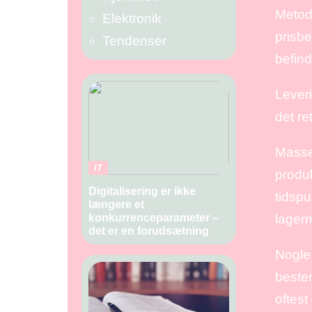
Metode
Elektronik
prisbe
Tendenser
befin
Leveri
det re
Masser
IT
produk
Digitalisering er ikke
tidspu
længere et
lagerm
konkurrenceparameter –
det er en forudsætning
Nogle 
bestem
oftest