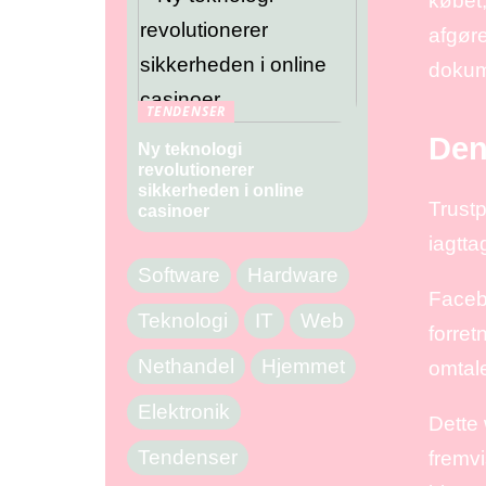
købet,
afgøre
dokume
TENDENSER
Den
Ny teknologi
revolutionerer
sikkerheden i online
Trustp
casinoer
iagtta
Software
Hardware
Facebo
Teknologi
IT
Web
forret
Nethandel
Hjemmet
omtale
Elektronik
Dette 
Tendenser
fremv