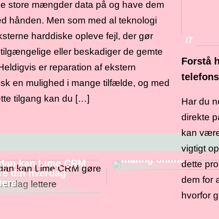
 store mængder data på og have dem
ved hånden. Men som med al teknologi
sterne harddiske opleve fejl, der gør
IT
tilgængelige eller beskadiger de gemte
Forstå h
Heldigvis er reparation af ekstern
telefon
sk en mulighed i mange tilfælde, og med
tte tilgang kan du […]
Har du no
direkte p
Skal du male
kan være 
væggene? – Fordele
vigtigt o
ulemper ved at købe
maling online
dan kan Lime CRM
dette pro
re din hverdag
dem for 
tere
hvorfor g