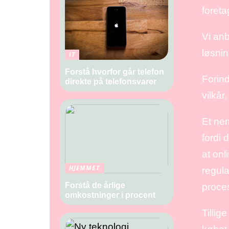
foreta
Vi anb
løsnin
IT
Forstå hvorfor går telefon
Forin
direkte på telefonsvarer
vilkår
Et ne
fordi 
at onl
HJEMMET
regula
Forstå de årlige
proce
omkostninger i procent
Tillig