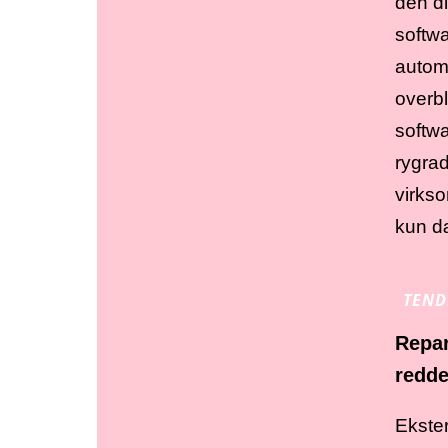
den d
softwa
autom
overbl
softwa
rygrad
virkso
kun d
TEND
Repar
redde
Ekster