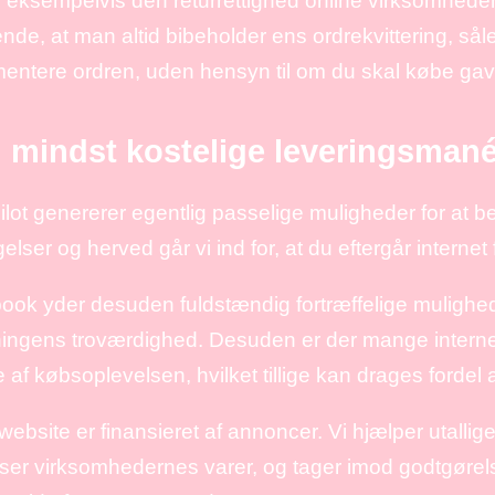
 eksempelvis den returrettighed online virksomheden 
nde, at man altid bibeholder ens ordrekvittering, så
ntere ordren, uden hensyn til om du skal købe gave 
 mindst kostelige leveringsmané
ilot genererer egentlig passelige muligheder for at 
gelser og herved går vi ind for, at du eftergår interne
ok yder desuden fuldstændig fortræffelige muligheder
ningens troværdighed. Desuden er der mange interne
 af købsoplevelsen, hvilket tillige kan drages fordel
website er finansieret af annoncer. Vi hjælper utallige
iser virksomhedernes varer, og tager imod godtgøre