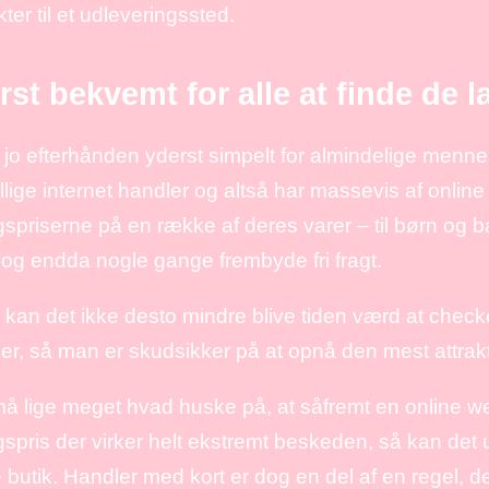
ter til et udleveringssted.
st bekvemt for alle at finde de l
 jo efterhånden yderst simpelt for almindelige menne
llige internet handler og altså har massevis af online
spriserne på en række af deres varer – til børn og bab
og endda nogle gange frembyde fri fragt.
 kan det ikke desto mindre blive tiden værd at checke 
r, så man er skudsikker på at opnå den mest attrakti
 lige meget hvad huske på, at såfremt en online web
spris der virker helt ekstremt beskeden, så kan det
butik. Handler med kort er dog en del af en regel, d