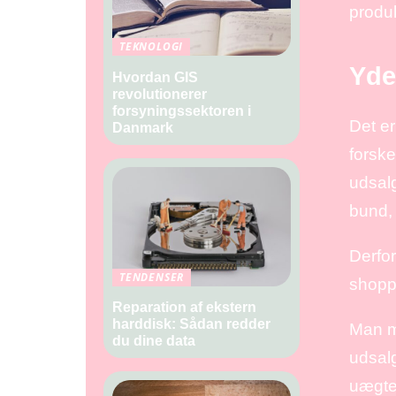
produk
TEKNOLOGI
Yder
Hvordan GIS
revolutionerer
forsyningssektoren i
Det er
Danmark
forske
udsalg
bund, 
Derfor
TENDENSER
shoppe
Reparation af ekstern
harddisk: Sådan redder
Man må
du dine data
udsalg
uægte 