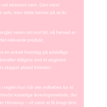
så vel ekstremt nem. Den mest
e selv, men dette beroer på at du
gler varen om kort tid, så herved er
det relevante produkt.
ot en enkelt hverdag på adskillige
tiller tidligere end et angivent
kt skippet afsted forinden
n i reglen kun når der indkøbes for et
mindst kostelige leveringsmetode, der
er Hinnerup – vil være at få bragt dine