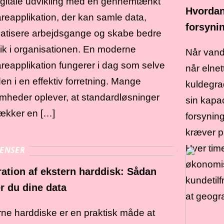
igitale udvikling med en gennemtænkt
Hvordan
reapplikation, der kan samle data,
forsyni
atisere arbejdsgange og skabe bedre
ik i organisationen. En moderne
Når vand
reapplikation fungerer i dag som selve
når elnet
en i en effektiv forretning. Mange
kuldegra
mheder oplever, at standardløsninger
sin kapa
ækker en […]
forsyning
kræver p
Hver tim
ENSER
økonomis
ation af ekstern harddisk: Sådan
kundetilf
r du dine data
at geogr
ne harddiske er en praktisk måde at