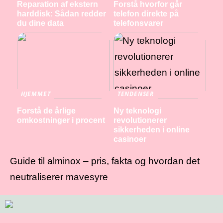
Reparation af ekstern
Forstå hvorfor går
harddisk: Sådan redder
telefon direkte på
du dine data
telefonsvarer
HJEMMET
TENDENSER
Forstå de årlige
Ny teknologi
omkostninger i procent
revolutionerer
sikkerheden i online
casinoer
Guide til alminox – pris, fakta og hvordan det
neutraliserer mavesyre