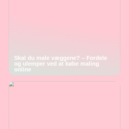
Skal du male væggene? – Fordele
og ulemper ved at købe maling
online