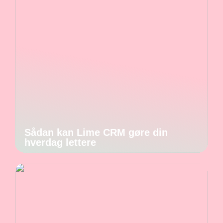
Sådan kan Lime CRM gøre din
hverdag lettere