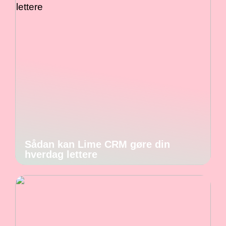
Sådan kan Lime CRM gøre din
hverdag lettere