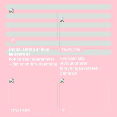
IT
Digitalisering er ikke
TEKNOLOGI
længere et
Hvordan GIS
konkurrenceparameter
revolutionerer
– det er en forudsætning
forsyningssektoren i
Danmark
TENDENSER
IT