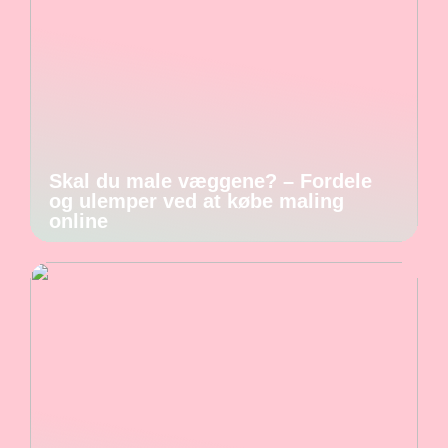
Skal du male væggene? – Fordele
og ulemper ved at købe maling
online