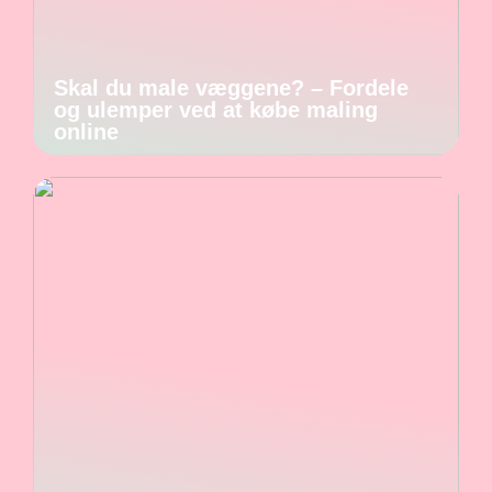
Skal du male væggene? – Fordele
og ulemper ved at købe maling
online