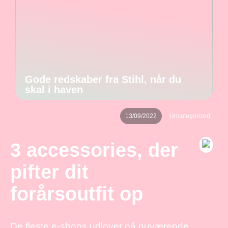
Gode redskaber fra Stihl, når du
skal i haven
13/09/2022
Uncategorized
3 accessories, der
pifter dit
forårsoutfit op
De fleste e-shops udlover på nuværende