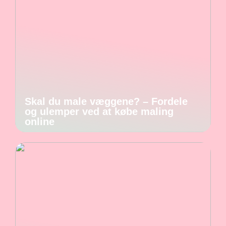
Skal du male væggene? – Fordele
og ulemper ved at købe maling
online