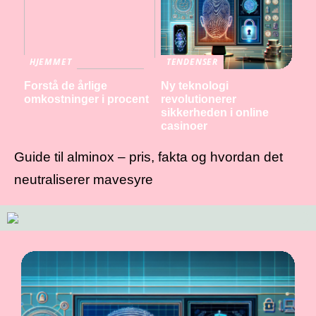
HJEMMET
TENDENSER
Forstå de årlige
Ny teknologi
omkostninger i procent
revolutionerer
sikkerheden i online
casinoer
Guide til alminox – pris, fakta og hvordan det
neutraliserer mavesyre