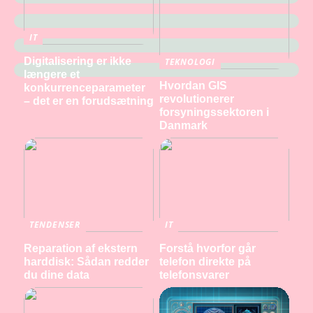
IT
Digitalisering er ikke
TEKNOLOGI
længere et
Hvordan GIS
konkurrenceparameter
revolutionerer
– det er en forudsætning
forsyningssektoren i
Danmark
TENDENSER
IT
Reparation af ekstern
Forstå hvorfor går
harddisk: Sådan redder
telefon direkte på
du dine data
telefonsvarer