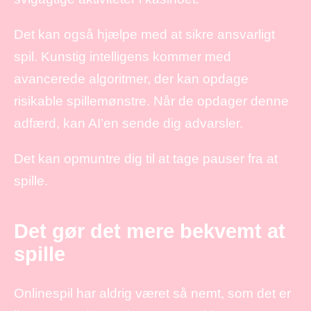
Det kan også hjælpe med at sikre ansvarligt
spil. Kunstig intelligens kommer med
avancerede algoritmer, der kan opdage
risikable spillemønstre. Når de opdager denne
adfærd, kan AI’en sende dig advarsler.
Det kan opmuntre dig til at tage pauser fra at
spille.
Det gør det mere bekvemt at
spille
Onlinespil har aldrig været så nemt, som det er