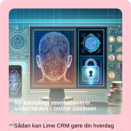
Ny teknologi revolutionerer
sikkerheden i online casinoer