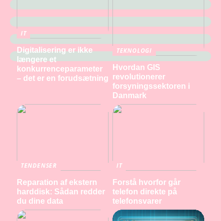
IT
Digitalisering er ikke
TEKNOLOGI
længere et
Hvordan GIS
konkurrenceparameter
revolutionerer
– det er en forudsætning
forsyningssektoren i
Danmark
TENDENSER
IT
Reparation af ekstern
Forstå hvorfor går
harddisk: Sådan redder
telefon direkte på
du dine data
telefonsvarer