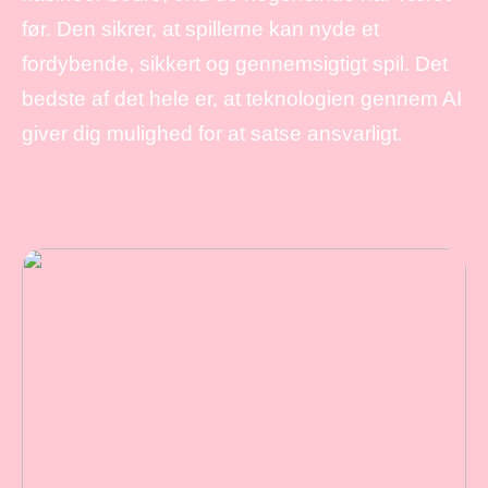
før. Den sikrer, at spillerne kan nyde et
fordybende, sikkert og gennemsigtigt spil. Det
bedste af det hele er, at teknologien gennem AI
giver dig mulighed for at satse ansvarligt.