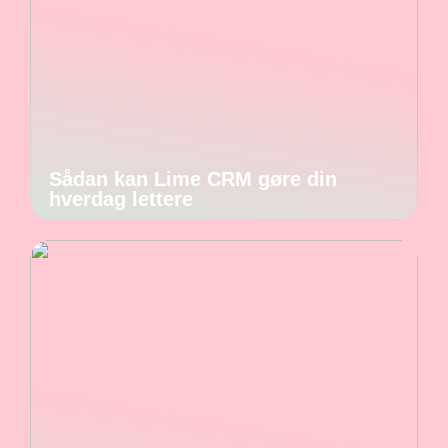
Sådan kan Lime CRM gøre din
hverdag lettere