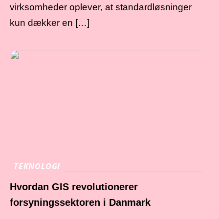
virksomheder oplever, at standardløsninger
kun dækker en […]
TEKNOLOGI
Hvordan GIS revolutionerer
forsyningssektoren i Danmark