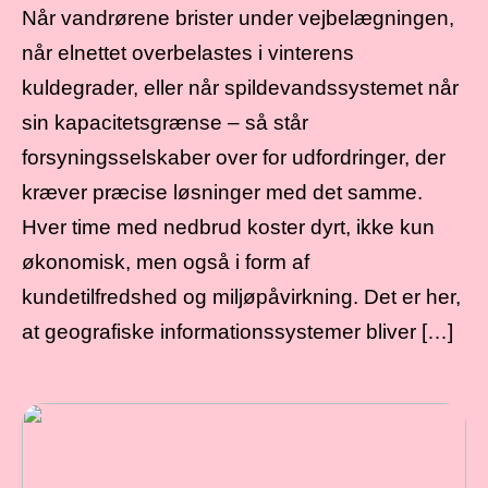
Når vandrørene brister under vejbelægningen,
når elnettet overbelastes i vinterens
kuldegrader, eller når spildevandssystemet når
sin kapacitetsgrænse – så står
forsyningsselskaber over for udfordringer, der
kræver præcise løsninger med det samme.
Hver time med nedbrud koster dyrt, ikke kun
økonomisk, men også i form af
kundetilfredshed og miljøpåvirkning. Det er her,
at geografiske informationssystemer bliver […]