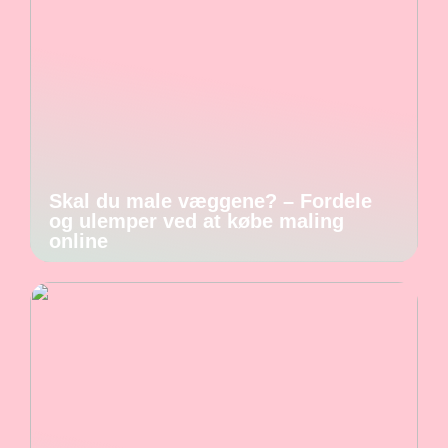
Skal du male væggene? – Fordele
og ulemper ved at købe maling
online