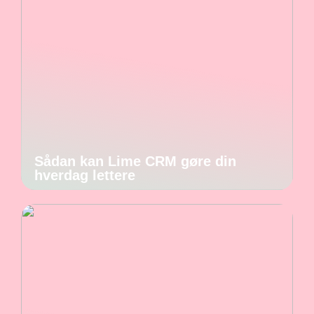
Sådan kan Lime CRM gøre din
hverdag lettere