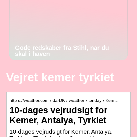
Gode redskaber fra Stihl, når du
skal i haven
Vejret kemer tyrkiet
http s://weather.com › da-DK › weather › tenday › Kem…
10-dages vejrudsigt for
Kemer, Antalya, Tyrkiet
10-dages vejrudsigt for Kemer, Antalya,