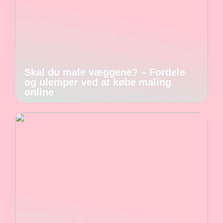
Skal du male væggene? – Fordele
og ulemper ved at købe maling
online