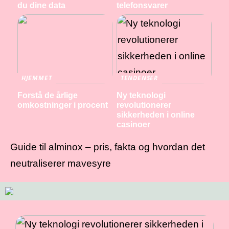
du dine data
telefonsvarer
HJEMMET
TENDENSER
Forstå de årlige
Ny teknologi
omkostninger i procent
revolutionerer
sikkerheden i online
casinoer
Guide til alminox – pris, fakta og hvordan det
neutraliserer mavesyre