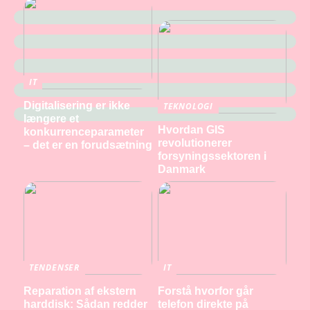
IT
Digitalisering er ikke
TEKNOLOGI
længere et
Hvordan GIS
konkurrenceparameter
revolutionerer
– det er en forudsætning
forsyningssektoren i
Danmark
TENDENSER
IT
Reparation af ekstern
Forstå hvorfor går
harddisk: Sådan redder
telefon direkte på