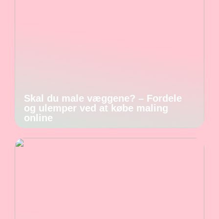
Skal du male væggene? – Fordele
og ulemper ved at købe maling
online