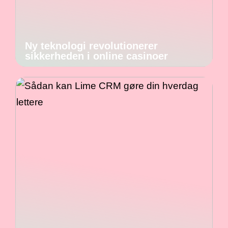
Ny teknologi revolutionerer
sikkerheden i online casinoer