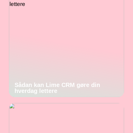
Sådan kan Lime CRM gøre din
hverdag lettere