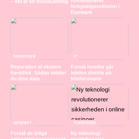
revolutionerer
– det er en forudsætning
forsyningssektoren i
Danmark
TENDENSER
IT
Reparation af ekstern
Forstå hvorfor går
harddisk: Sådan redder
telefon direkte på
du dine data
telefonsvarer
HJEMMET
TENDENSER
Forstå de årlige
Ny teknologi