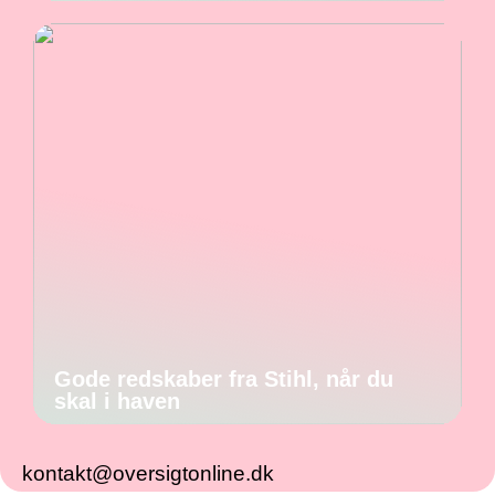
Gode redskaber fra Stihl, når du
skal i haven
kontakt@oversigtonline.dk