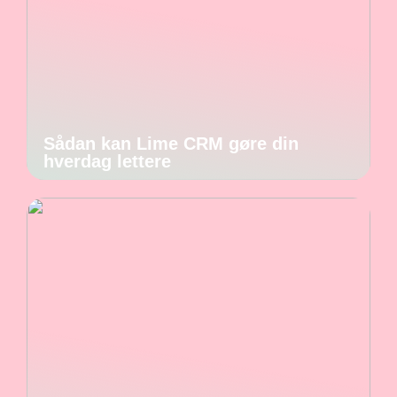
Sådan kan Lime CRM gøre din
hverdag lettere