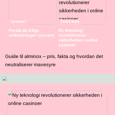
HJEMMET
TENDENSER
Forstå de årlige
Ny teknologi
omkostninger i procent
revolutionerer
sikkerheden i online
casinoer
Guide til alminox – pris, fakta og hvordan det
neutraliserer mavesyre