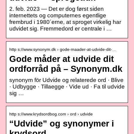
2. feb. 2023 — Det er dog først siden
internettets og computernes egentlige
frembrud i 1980´erne, at sproget virkelig har
udvidet sig. Fremmedord er centrale i …
http s://www.synonym.dk › gode-maader-at-udvide-dit-…
Gode måder at udvide dit
ordforråd på – Synonym.dk
synonym för Udvide og relaterede ord · Blive
· Udbygge · Tillaegge · Vide ud · Fa til udvide
sig …
http s://www.krydsordbog.com › ord › udvide
“Udvide” og synonymer i
krydsord