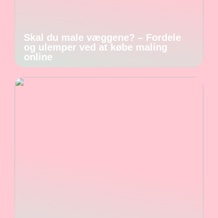
Skal du male væggene? – Fordele
og ulemper ved at købe maling
online