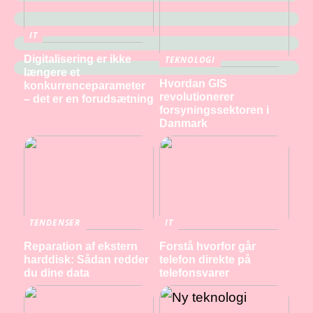
IT
Digitalisering er ikke
TEKNOLOGI
længere et
Hvordan GIS
konkurrenceparameter
revolutionerer
– det er en forudsætning
forsyningssektoren i
Danmark
TENDENSER
IT
Reparation af ekstern
Forstå hvorfor går
harddisk: Sådan redder
telefon direkte på
du dine data
telefonsvarer