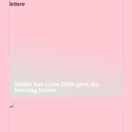
Sådan kan Lime CRM gøre din
hverdag lettere