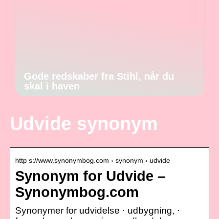
Gode redskaber fra Stihl, når du
skal i haven
Udvide synonym
http s://www.synonymbog.com › synonym › udvide
Synonym for Udvide –
Synonymbog.com
Synonymer for udvidelse · udbygning, ·