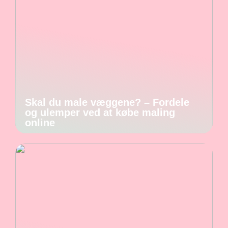
Skal du male væggene? – Fordele
og ulemper ved at købe maling
online