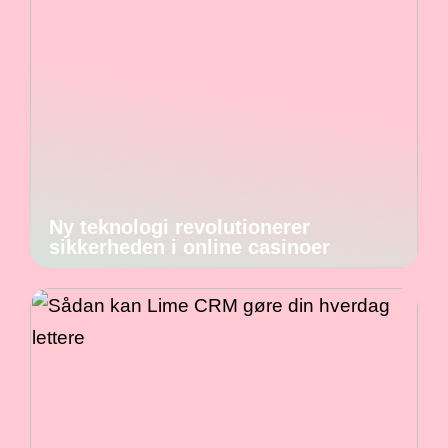
Ny teknologi revolutionerer
sikkerheden i online casinoer