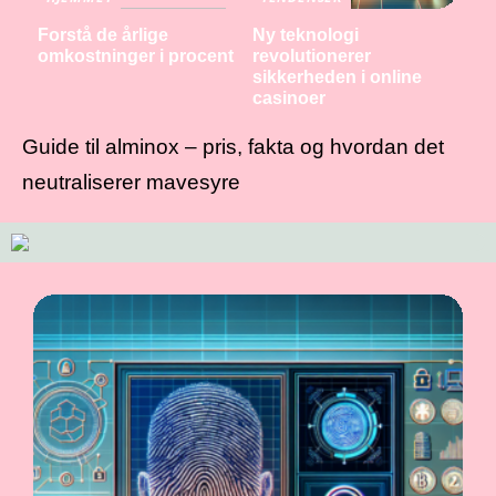
Forstå de årlige
Ny teknologi
omkostninger i procent
revolutionerer
sikkerheden i online
casinoer
Guide til alminox – pris, fakta og hvordan det
neutraliserer mavesyre