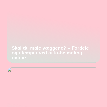
Skal du male væggene? – Fordele
og ulemper ved at købe maling
online