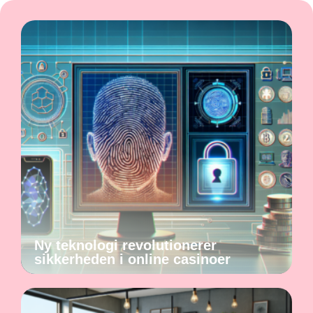
Ny teknologi revolutionerer
sikkerheden i online casinoer