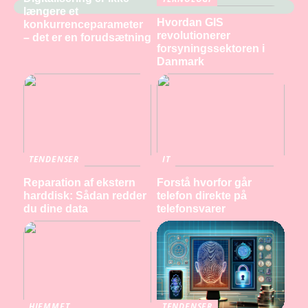
længere et
Hvordan GIS
konkurrenceparameter
revolutionerer
– det er en forudsætning
forsyningssektoren i
Danmark
TENDENSER
IT
Reparation af ekstern
Forstå hvorfor går
harddisk: Sådan redder
telefon direkte på
du dine data
telefonsvarer
HJEMMET
TENDENSER