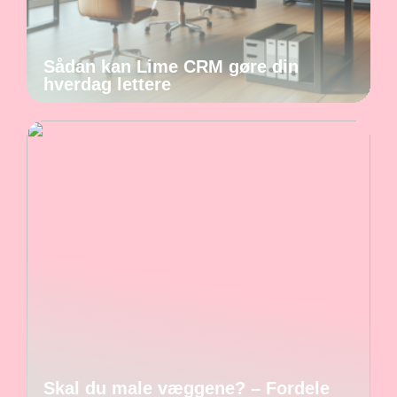
Sådan kan Lime CRM gøre din
hverdag lettere
Skal du male væggene? – Fordele