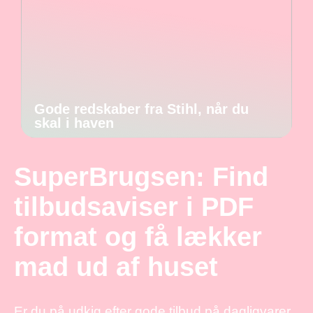
Gode redskaber fra Stihl, når du
skal i haven
SuperBrugsen: Find
tilbudsaviser i PDF
format og få lækker
mad ud af huset
Er du på udkig efter gode tilbud på dagligvarer