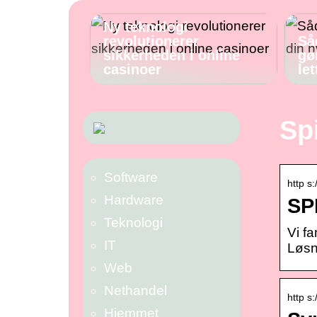
Ny teknologi
revolutionerer
Så
sikkerheden i online
gø
casinoer
let
Sp
Software
http s:
Hardware
SP
Teknologi
Vi fa
IT
Løsn
Web
Nethandel
http s
Hjemmet