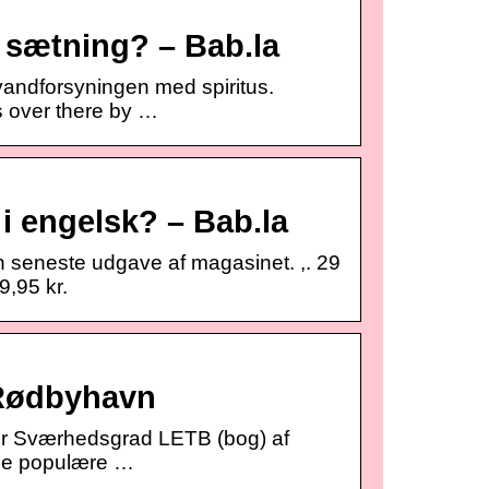
 sætning? – Bab.la
vandforsyningen med spiritus.
 over there by …
i engelsk? – Bab.la
n seneste udgave af magasinet. ,. 29
,95 kr.
 Rødbyhavn
er Sværhedsgrad LETB (bog) af
 De populære …