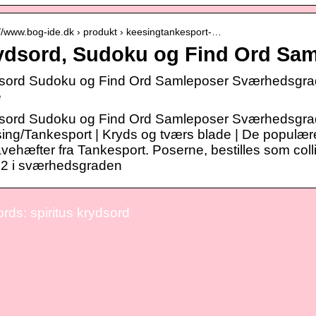
://www.bog-ide.dk › produkt › keesingtankesport-…
ydsord, Sudoku og Find Ord Sa
sord Sudoku og Find Ord Samleposer Sværhedsgrad
é
sord Sudoku og Find Ord Samleposer Sværhedsgrad 
ing/Tankesport | Kryds og tværs blade | De populær
ehæfter fra Tankesport. Poserne, bestilles som colli 
i; 2 i sværhedsgraden
ds: spiritus krydsord