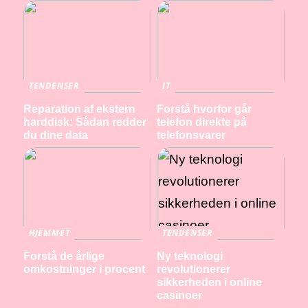
TENDENSER
IT
Reparation af ekstern
Forstå hvorfor går
harddisk: Sådan redder
telefon direkte på
du dine data
telefonsvarer
HJEMMET
TENDENSER
Forstå de årlige
Ny teknologi
omkostninger i procent
revolutionerer
sikkerheden i online
casinoer