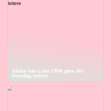
Sådan kan Lime CRM gøre din
hverdag lettere