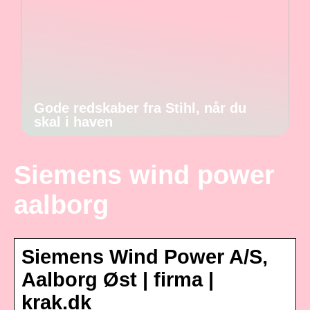
Gode redskaber fra Stihl, når du
skal i haven
Siemens wind power
aalborg
Siemens Wind Power A/S,
Aalborg Øst | firma |
krak.dk