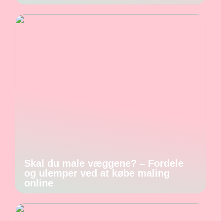
Skal du male væggene? – Fordele
og ulemper ved at købe maling
online