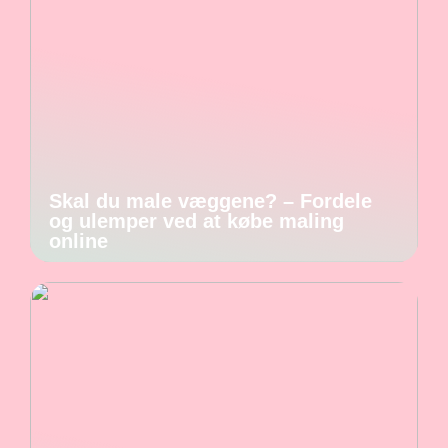
Skal du male væggene? – Fordele
og ulemper ved at købe maling
online