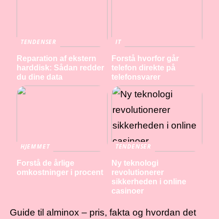
TENDENSER
IT
Reparation af ekstern
Forstå hvorfor går
harddisk: Sådan redder
telefon direkte på
du dine data
telefonsvarer
HJEMMET
TENDENSER
Forstå de årlige
Ny teknologi
omkostninger i procent
revolutionerer
sikkerheden i online
casinoer
Guide til alminox – pris, fakta og hvordan det