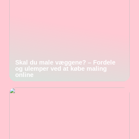
Skal du male væggene? – Fordele
og ulemper ved at købe maling
online