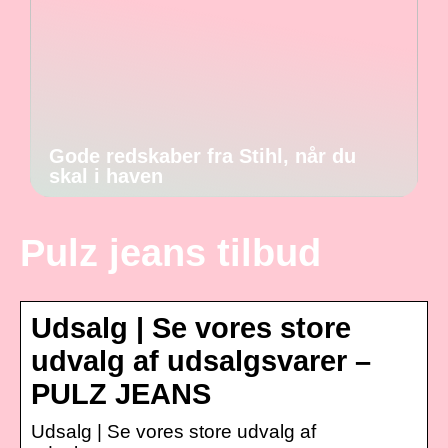
Gode redskaber fra Stihl, når du
skal i haven
Pulz jeans tilbud
Udsalg | Se vores store
udvalg af udsalgsvarer –
PULZ JEANS
Udsalg | Se vores store udvalg af