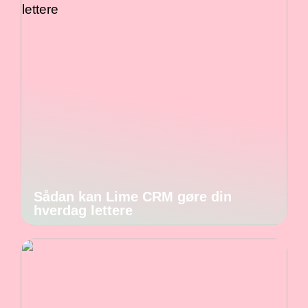
Sådan kan Lime CRM gøre din
hverdag lettere