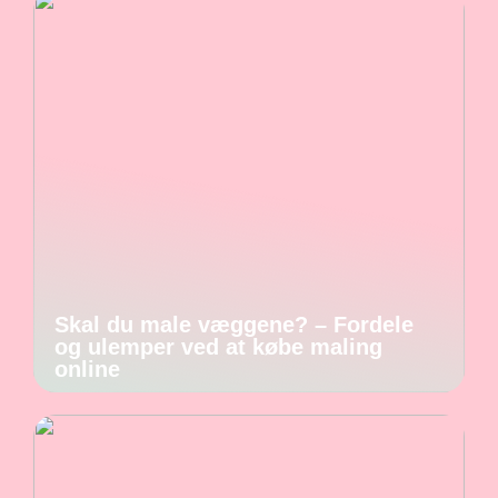
Skal du male væggene? – Fordele
og ulemper ved at købe maling
online