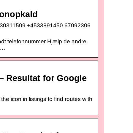
fonopkald
30311509 +4533891450 67092306
ndt telefonnummer Hjælp de andre
e…
– Resultat for Google
e icon in listings to find routes with