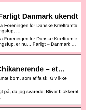
 Farligt Danmark ukendt
ra Foreningen for Danske Kræftramte
ingsfup, …
ra Foreningen for Danske Kræftramte
ingsfup, er nu… Farligt – Danmark …
 Chikanerende – et…
mte børn, som af falsk. Giv ikke
agt på, da jeg svarede. Bliver blokkeret
…