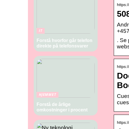
https
50
Andr
+457
IT
. Se
Forstå hvorfor går telefon
webs
direkte på telefonsvarer
https:
Do
Bo
HJEMMET
Cuesh
cues
Forstå de årlige
omkostninger i procent
https: