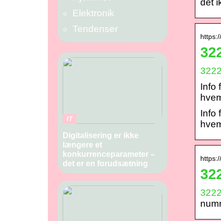
det 
Elektronik
Tendenser
https:
32
322
Info 
hvem
Info 
IT
hvem
Digitalisering er ikke
længere et
konkurrenceparameter –
https:/
det er en forudsætning
32
322
numm