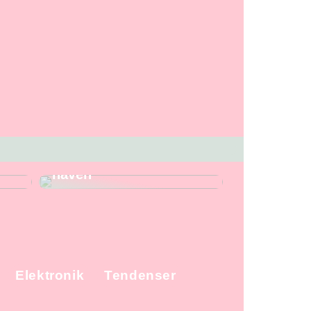
 og
Gode redskaber fra
Stihl, når du skal i
haven
Elektronik
Tendenser