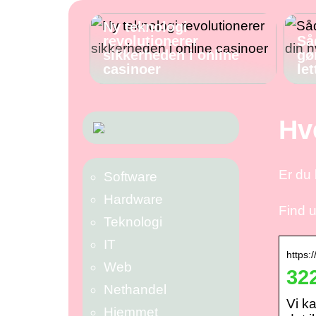
Ny teknologi
revolutionerer
Så
sikkerheden i online
gø
casinoer
let
Hv
Er du 
Software
Hardware
Find u
Teknologi
IT
https:
Web
32
Nethandel
Vi k
Hjemmet