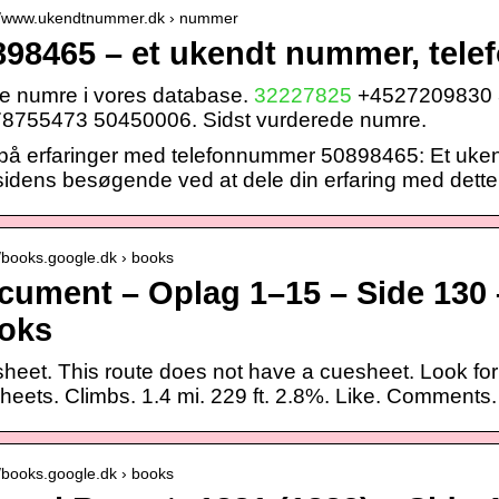
://www.ukendtnummer.dk › nummer
898465 – et ukendt nummer, tele
e numre i vores database.
32227825
+4527209830 
8755473 50450006. Sidst vurderede numre.
 på erfaringer med telefonnummer 50898465: Et uke
idens besøgende ved at dele din erfaring med dett
//books.google.dk › books
cument – Oplag 1–15 – Side 130 
oks
eet. This route does not have a cuesheet. Look for th
heets. Climbs. 1.4 mi. 229 ft. 2.8%. Like. Comments.
//books.google.dk › books