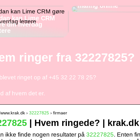
maling online
dan kan Lime CRM
re din hverdag
tere
em ringer fra 32227825?
blevet ringet op af +45 32 22 78 25?
d af hvem det er.
//www.krak.dk ›
32227825
› firmaer
227825
| Hvem ringede? | krak.dk
an ikke finde nogen resultater på
32227825
. Enten f