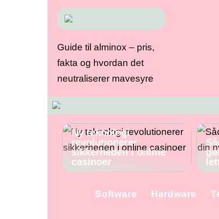
Guide til alminox – pris,
fakta og hvordan det
neutraliserer mavesyre
Ny teknologi
revolutionerer
Så
sikkerheden i online
gø
casinoer
let
Software
Hardware
T