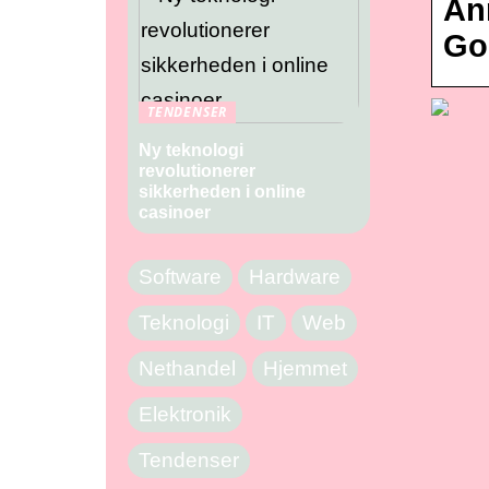
Ann
Go
TENDENSER
Ny teknologi
revolutionerer
sikkerheden i online
casinoer
Software
Hardware
Teknologi
IT
Web
Nethandel
Hjemmet
Elektronik
Tendenser