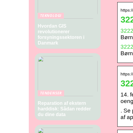
https:
TEKNOLOGI
32
Hvordan GIS
322
revolutionerer
Børn
forsyningssektoren i
Danmark
322
Børn
https:
32
TENDENSER
14. 
oeng
Reparation af ekstern
harddisk: Sådan redder
. Se
du dine data
af ap