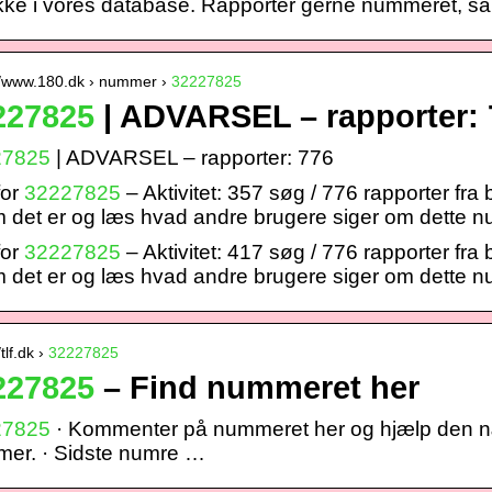
ikke i vores database. Rapportér gerne nummeret, s
//www.180.dk › nummer ›
32227825
227825
| ADVARSEL – rapporter: 
27825
| ADVARSEL – rapporter: 776
for
32227825
– Aktivitet: 357 søg / 776 rapporter fra
 det er og læs hvad andre brugere siger om dette 
for
32227825
– Aktivitet: 417 søg / 776 rapporter fra
 det er og læs hvad andre brugere siger om dette 
/tlf.dk ›
32227825
227825
– Find nummeret her
27825
· Kommenter på nummeret her og hjælp den næs
er. · Sidste numre …