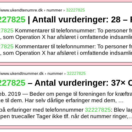
//www.ukendtenumre.dk › nummer ›
32227825
227825
| Antall vurderinger: 28 –
27825
Kommentarer til telefonnummer: To personer f
, som Operation X har afsløret i omfattende indsaml
27825
Kommentarer til telefonnummer: To personer f
, som Operation X har afsløret i omfattende indsaml
//www.ukendtnummer.dk › nummer ›
32227825
227825
– Antal vurderinger: 37×
feb. 2019 — Beder om penge til foreningen for kræftra
e til dem. Har selv dårlige erfaringer med dem, …
 på erfaringer med telefonnummer
32227825
: Blev l
pen truecaller Tager ikke tlf. når det nummer ringer,