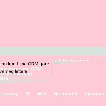
Skal du male
væggene? – Fordele
ulemper ved at købe
maling online
dan kan Lime CRM
re din hverdag
tere
eknologi
IT
Web
Nethandel
Hjemmet