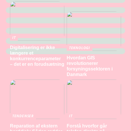
IT
Digitalisering er ikke
TEKNOLOGI
længere et
Hvordan GIS
konkurrenceparameter
revolutionerer
– det er en forudsætning
forsyningssektoren i
Danmark
TENDENSER
IT
Reparation af ekstern
Forstå hvorfor går