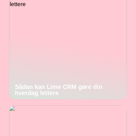
Sådan kan Lime CRM gøre din
hverdag lettere