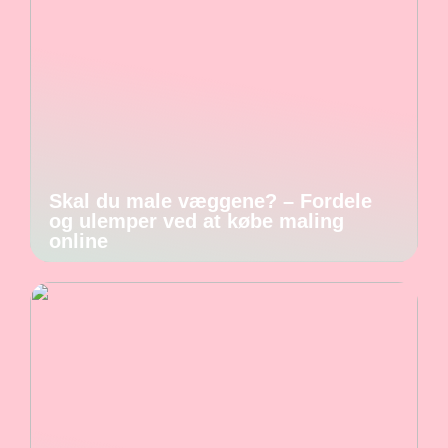
Skal du male væggene? – Fordele
og ulemper ved at købe maling
online