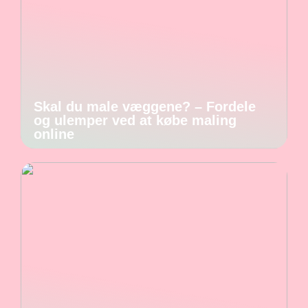
Skal du male væggene? – Fordele
og ulemper ved at købe maling
online