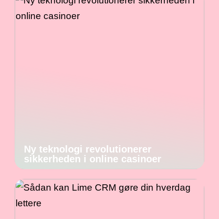
Ny teknologi revolutionerer
sikkerheden i online casinoer