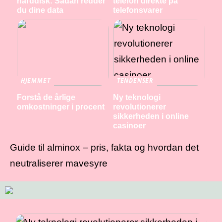
harddisk: Sådan redder
telefon direkte på
du dine data
telefonsvarer
HJEMMET
TENDENSER
Forstå de årlige
Ny teknologi
omkostninger i procent
revolutionerer
sikkerheden i online
casinoer
Guide til alminox – pris, fakta og hvordan det
neutraliserer mavesyre