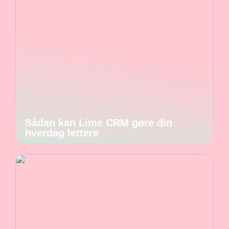
Sådan kan Lime CRM gøre din
hverdag lettere