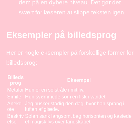
dem på en dybere niveau. Det gør det
svært for læseren at slippe teksten igen.
Eksempler på billedsprog
Her er nogle eksempler på forskellige former for
billedsprog:
Billeds
Eksempel
prog
Metafor
Hun er en solstråle i mit liv.
Simile
Hun svømmede som en fisk i vandet.
Anekd
Jeg husker stadig den dag, hvor han sprang i
ote
luften af glæde.
Beskriv
Solen sank langsomt bag horisonten og kastede
else
et magisk lys over landskabet.