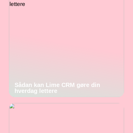
Sådan kan Lime CRM gøre din
hverdag lettere