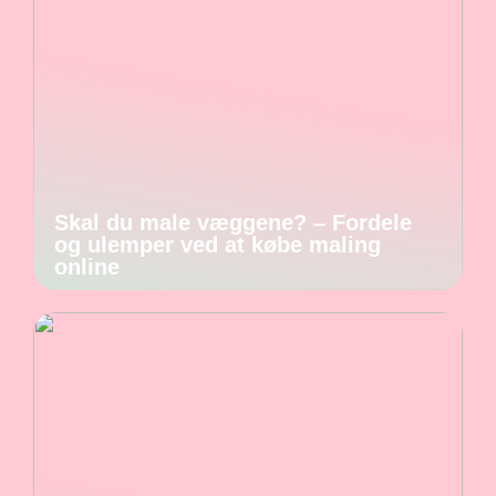
Skal du male væggene? – Fordele
og ulemper ved at købe maling
online