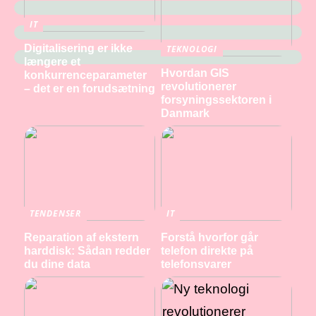
IT
Digitalisering er ikke
TEKNOLOGI
længere et
Hvordan GIS
konkurrenceparameter
revolutionerer
– det er en forudsætning
forsyningssektoren i
Danmark
TENDENSER
IT
Reparation af ekstern
Forstå hvorfor går
harddisk: Sådan redder
telefon direkte på
du dine data
telefonsvarer