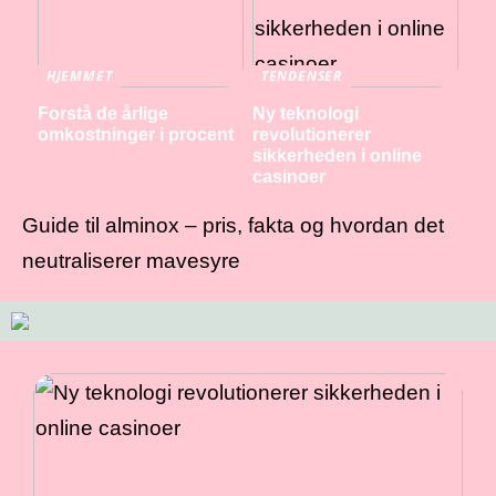
HJEMMET
TENDENSER
Forstå de årlige
Ny teknologi
omkostninger i procent
revolutionerer
sikkerheden i online
casinoer
Guide til alminox – pris, fakta og hvordan det
neutraliserer mavesyre