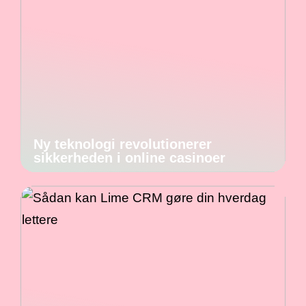
Ny teknologi revolutionerer
sikkerheden i online casinoer