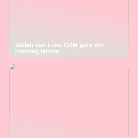
Sådan kan Lime CRM gøre din
hverdag lettere